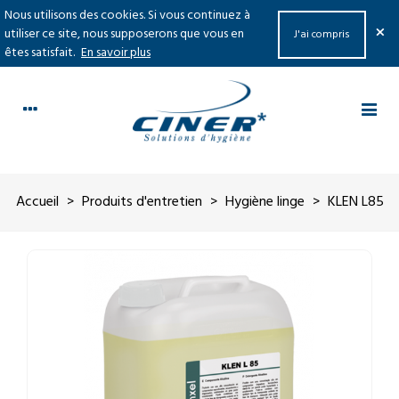
Nous utilisons des cookies. Si vous continuez à
×
utiliser ce site, nous supposerons que vous en
J'ai compris
êtes satisfait.
En savoir plus
Accueil
>
Produits d'entretien
>
Hygiène linge
>
KLEN L85