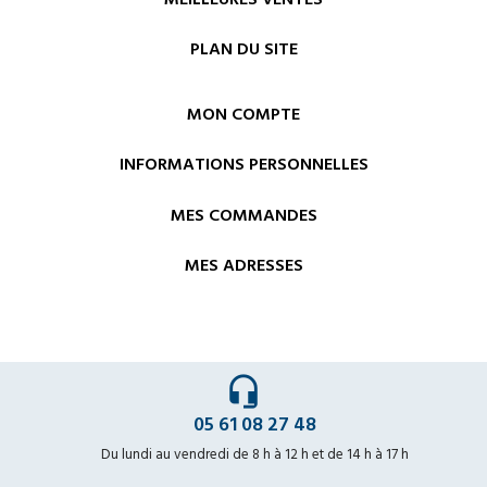
PLAN DU SITE
MON COMPTE
INFORMATIONS PERSONNELLES
MES COMMANDES
MES ADRESSES
headset_mic
05 61 08 27 48
Du lundi au vendredi de 8 h à 12 h et de 14 h à 17 h