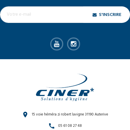
S'INSCRIRE
location_on
15 voie héméra zi robert lavigne 31190 Auterive
call
05 61 08 27 48