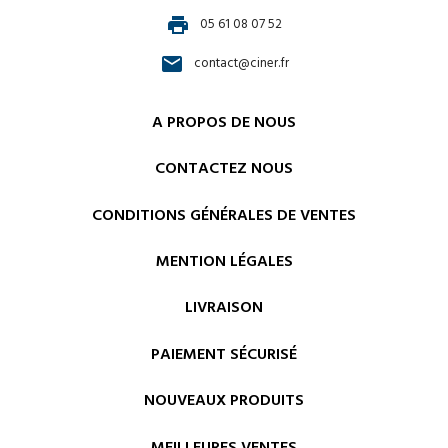
print
05 61 08 07 52
email
contact@ciner.fr
A PROPOS DE NOUS
CONTACTEZ NOUS
CONDITIONS GÉNÉRALES DE VENTES
MENTION LÉGALES
LIVRAISON
PAIEMENT SÉCURISÉ
NOUVEAUX PRODUITS
MEILLEURES VENTES