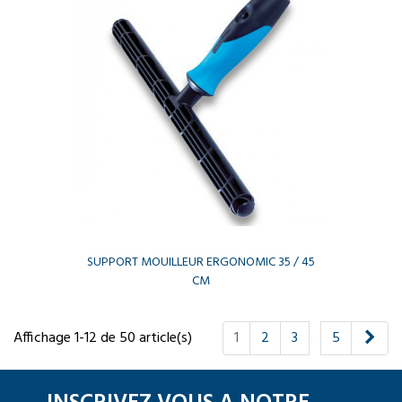
SUPPORT MOUILLEUR ERGONOMIC 35 / 45
CM
Suiv
Affichage 1-12 de 50 article(s)
1
2
3
…
5