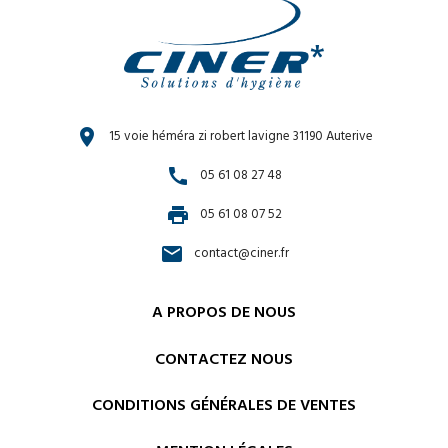
location_on
15 voie héméra zi robert lavigne 31190 Auterive
call
05 61 08 27 48
print
05 61 08 07 52
email
contact@ciner.fr
A PROPOS DE NOUS
CONTACTEZ NOUS
CONDITIONS GÉNÉRALES DE VENTES