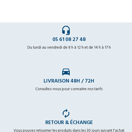
headset_mic
05 61 08 27 48
Du lundi au vendredi de 8 h à 12 h et de 14 h à 17 h
time_to_leave
LIVRAISON 48H / 72H
Consultez-nous pour connaitre nos tarifs
autorenew
RETOUR & ÉCHANGE
Vous pouvez retourner les produits dans les 30 jours suivant l'achat