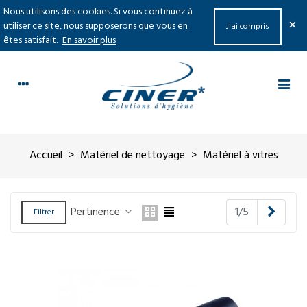
Nous utilisons des cookies. Si vous continuez à
×
utiliser ce site, nous supposerons que vous en
J'ai compris
êtes satisfait.
En savoir plus
Accueil
>
Matériel de nettoyage
>
Matériel à vitres
Suivan
Pertinence
1/5
Filtrer