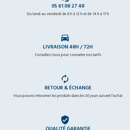
05 61 08 27 48
Du lundi au vendredi de 8 h à 12 h et de 14 h à 17 h
time_to_leave
LIVRAISON 48H / 72H
Consultez-nous pour connaitre nos tarifs
autorenew
RETOUR & ÉCHANGE
Vous pouvez retourner les produits dans les 30 jours suivant l'achat
verified_user
QUALITÉ GARANTIE