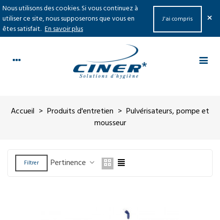
Nous utilisons des cookies. Si vous continuez à
×
utiliser ce site, nous supposerons que vous en
J'ai compris
êtes satisfait.
En savoir plus
Accueil
>
Produits d'entretien
>
Pulvérisateurs, pompe et
mousseur
Pertinence
Filtrer