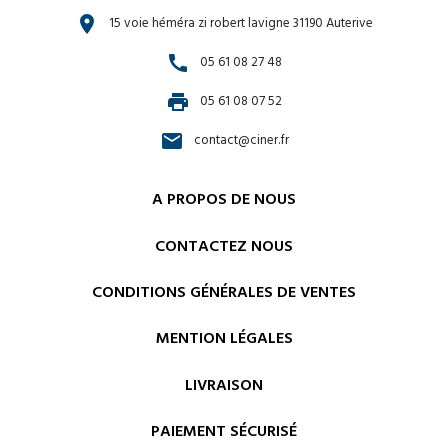
location_on
15 voie héméra zi robert lavigne 31190 Auterive
call
05 61 08 27 48
print
05 61 08 07 52
email
contact@ciner.fr
A PROPOS DE NOUS
CONTACTEZ NOUS
CONDITIONS GÉNÉRALES DE VENTES
MENTION LÉGALES
LIVRAISON
PAIEMENT SÉCURISÉ