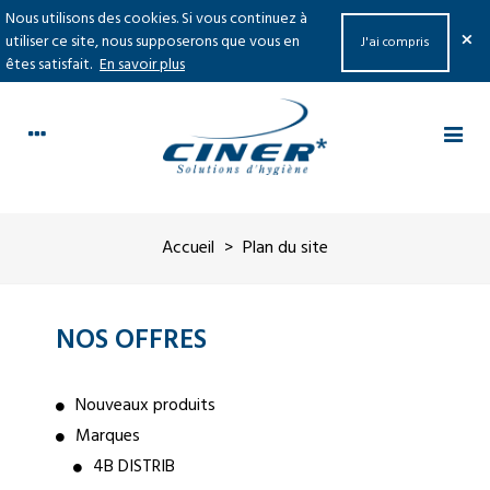
Nous utilisons des cookies. Si vous continuez à
×
utiliser ce site, nous supposerons que vous en
J'ai compris
êtes satisfait.
En savoir plus
Accueil
>
Plan du site
NOS OFFRES
Nouveaux produits
Marques
4B DISTRIB