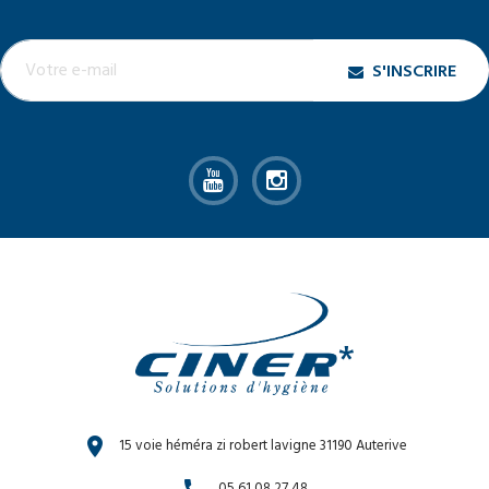
S'INSCRIRE
location_on
15 voie héméra zi robert lavigne 31190 Auterive