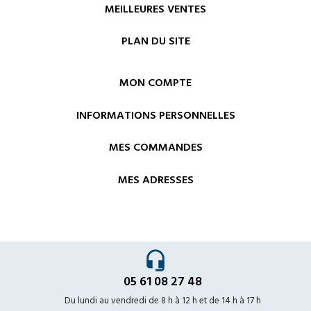
MEILLEURES VENTES
PLAN DU SITE
MON COMPTE
INFORMATIONS PERSONNELLES
MES COMMANDES
MES ADRESSES
headset_mic
05 61 08 27 48
Du lundi au vendredi de 8 h à 12 h et de 14 h à 17 h