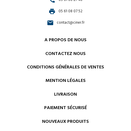
call
05 61 08 27 48
print
05 61 08 07 52
email
contact@ciner.fr
A PROPOS DE NOUS
CONTACTEZ NOUS
CONDITIONS GÉNÉRALES DE VENTES
MENTION LÉGALES
LIVRAISON
PAIEMENT SÉCURISÉ
NOUVEAUX PRODUITS