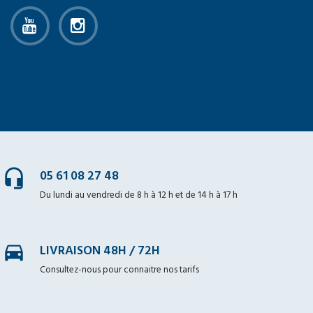
headset_mic
05 61 08 27 48
Du lundi au vendredi de 8 h à 12 h et de 14 h à 17 h
time_to_leave
LIVRAISON 48H / 72H
Consultez-nous pour connaitre nos tarifs