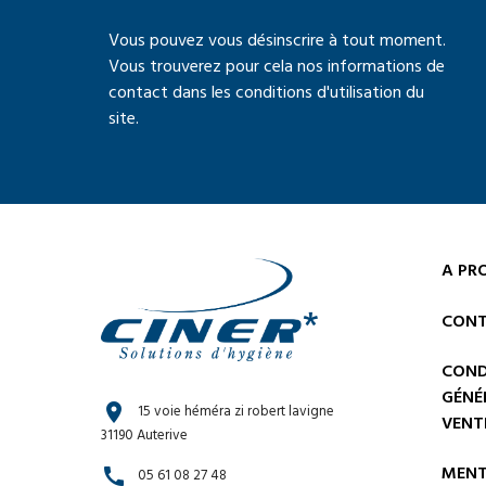
Vous pouvez vous désinscrire à tout moment.
Vous trouverez pour cela nos informations de
contact dans les conditions d'utilisation du
site.
A PR
CONT
COND
GÉNÉ
location_on
15 voie héméra zi robert lavigne
VENT
31190 Auterive
MENT
call
05 61 08 27 48