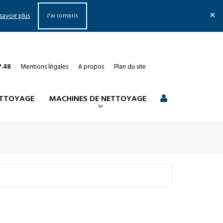
×
savoir plus
J'ai compris
7.48
Mentions légales
A propos
Plan du site
ETTOYAGE
MACHINES DE NETTOYAGE