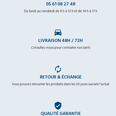
05 61 08 27 48
Du lundi au vendredi de 8 h à 12 h et de 14 h à 17 h
time_to_leave
LIVRAISON 48H / 72H
Consultez-nous pour connaitre nos tarifs
autorenew
RETOUR & ÉCHANGE
Vous pouvez retourner les produits dans les 30 jours suivant l'achat
verified_user
QUALITÉ GARANTIE