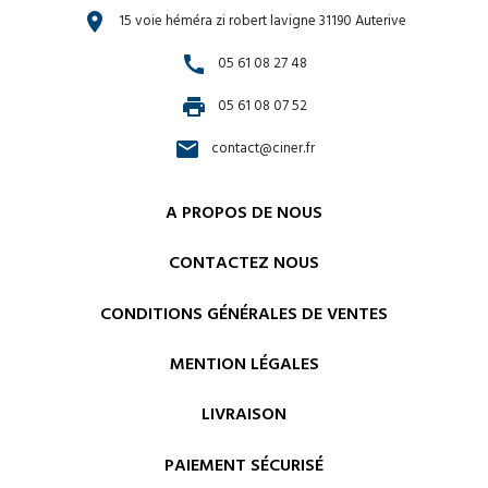
location_on
15 voie héméra zi robert lavigne 31190 Auterive
call
05 61 08 27 48
print
05 61 08 07 52
email
contact@ciner.fr
A PROPOS DE NOUS
CONTACTEZ NOUS
CONDITIONS GÉNÉRALES DE VENTES
MENTION LÉGALES
LIVRAISON
PAIEMENT SÉCURISÉ