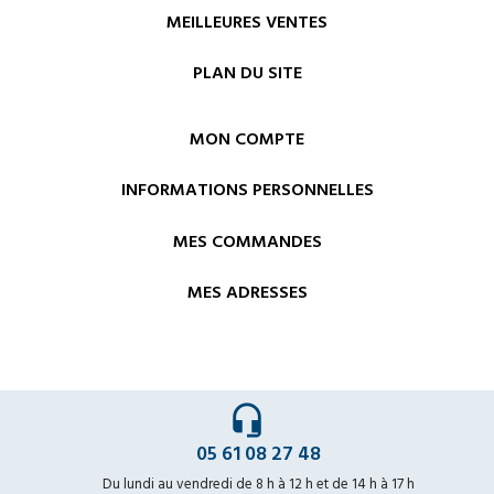
MEILLEURES VENTES
PLAN DU SITE
MON COMPTE
INFORMATIONS PERSONNELLES
MES COMMANDES
MES ADRESSES
headset_mic
05 61 08 27 48
Du lundi au vendredi de 8 h à 12 h et de 14 h à 17 h