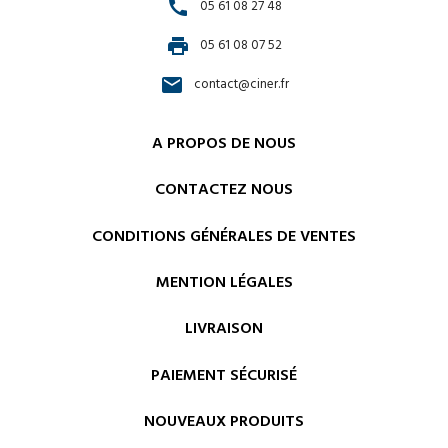
call
05 61 08 27 48
print
05 61 08 07 52
email
contact@ciner.fr
A PROPOS DE NOUS
CONTACTEZ NOUS
CONDITIONS GÉNÉRALES DE VENTES
MENTION LÉGALES
LIVRAISON
PAIEMENT SÉCURISÉ
NOUVEAUX PRODUITS