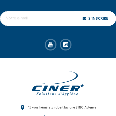
S'INSCRIRE
location_on
15 voie héméra zi robert lavigne 31190 Auterive