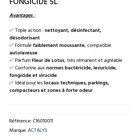
FONGICIDE 5L
Avantages
:
✅ Triple action :
nettoyant, désinfectant,
désodorisant
✅ Formule
faiblement moussante
, compatible
autolaveuse
✅ Parfum
Fleur de Lotus
, très rémanent et agréable
✅ Conforme aux
normes bactéricide, levuricide,
fongicide et virucide
✅ Idéal pour les
locaux techniques, parkings,
compacteurs et zones à forte odeur
Référence:
C16010011
Marque:
ACTALYS