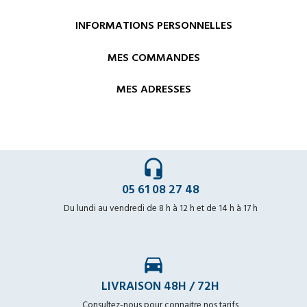
INFORMATIONS PERSONNELLES
MES COMMANDES
MES ADRESSES
headset_mic
05 61 08 27 48
Du lundi au vendredi de 8 h à 12 h et de 14 h à 17 h
time_to_leave
LIVRAISON 48H / 72H
Consultez-nous pour connaitre nos tarifs