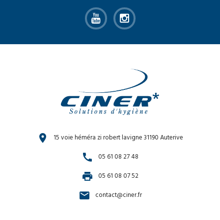
location_on
15 voie héméra zi robert lavigne 31190 Auterive
call
05 61 08 27 48
print
05 61 08 07 52
email
contact@ciner.fr