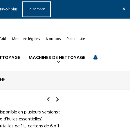
×
savoir plus
J'ai compris
7.48
Mentions légales
A propos
Plan du site
ETTOYAGE
MACHINES DE NETTOYAGE
HE
isponible en plusieurs versions :
d’huiles essentielles).
eilles de 1 L, cartons de 6 x 1