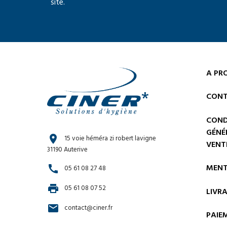
site.
A PR
CONT
COND
GÉNÉ
location_on
15 voie héméra zi robert lavigne
VENT
31190 Auterive
MENT
call
05 61 08 27 48
print
05 61 08 07 52
LIVR
email
contact@ciner.fr
PAIE