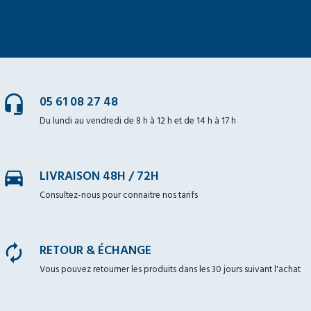
headset_mic
05 61 08 27 48
Du lundi au vendredi de 8 h à 12 h et de 14 h à 17 h
time_to_leave
LIVRAISON 48H / 72H
Consultez-nous pour connaitre nos tarifs
autorenew
RETOUR & ÉCHANGE
Vous pouvez retourner les produits dans les 30 jours suivant l'achat