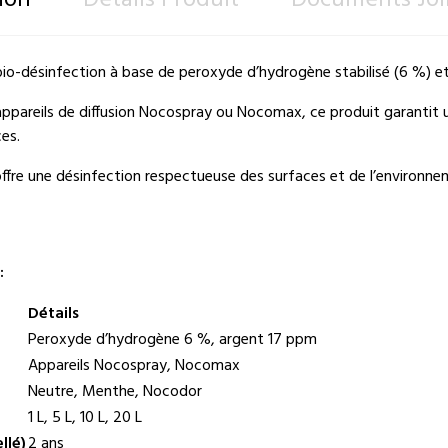
ion
Détails Produit
Documents Joi
bio-désinfection à base de peroxyde d’hydrogène stabilisé (6 %) et
 appareils de diffusion Nocospray ou Nocomax, ce produit garantit
es.
 offre une désinfection respectueuse des surfaces et de l’environne
:
Détails
Peroxyde d’hydrogène 6 %, argent 17 ppm
Appareils Nocospray, Nocomax
Neutre, Menthe, Nocodor
1 L, 5 L, 10 L, 20 L
llé)
2 ans