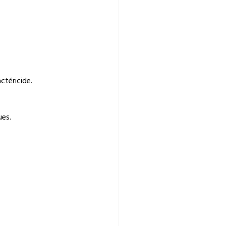
ctéricide.
ues.