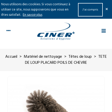
Nous utilisons des cookies. Si vous continuez à
×
utiliser ce site, nous supposerons que vous en
J'ai compris
êtes satisfait.
En savoir plus
Accueil
>
Matériel de nettoyage
>
Têtes de loup
>
TETE
DE LOUP PLACARD POILS DE CHEVRE