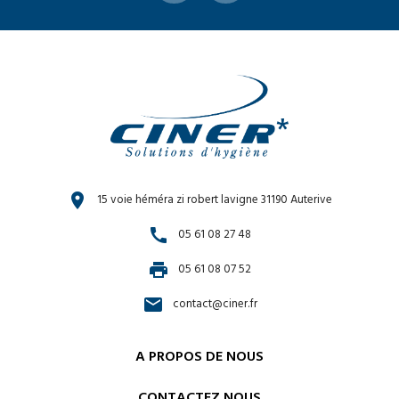
location_on
15 voie héméra zi robert lavigne 31190 Auterive
call
05 61 08 27 48
print
05 61 08 07 52
email
contact@ciner.fr
A PROPOS DE NOUS
CONTACTEZ NOUS