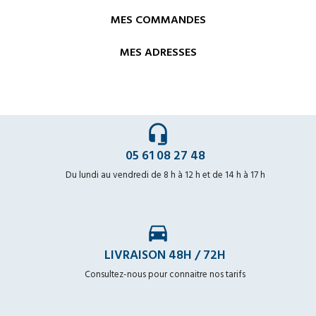
MES COMMANDES
MES ADRESSES
headset_mic
05 61 08 27 48
Du lundi au vendredi de 8 h à 12 h et de 14 h à 17 h
time_to_leave
LIVRAISON 48H / 72H
Consultez-nous pour connaitre nos tarifs