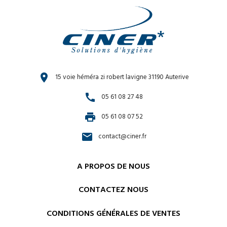
location_on
15 voie héméra zi robert lavigne 31190 Auterive
call
05 61 08 27 48
print
05 61 08 07 52
email
contact@ciner.fr
A PROPOS DE NOUS
CONTACTEZ NOUS
CONDITIONS GÉNÉRALES DE VENTES