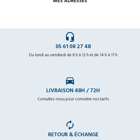
MES ADRESSES
headset_mic
05 61 08 27 48
Du lundi au vendredi de 8 h à 12 h et de 14 h à 17 h
time_to_leave
LIVRAISON 48H / 72H
Consultez-nous pour connaitre nos tarifs
autorenew
RETOUR & ÉCHANGE