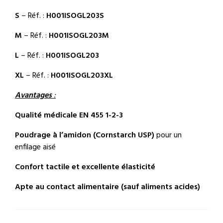
S
– Réf. :
H001ISOGL203S
M
– Réf. :
H001ISOGL203M
L
– Réf. :
H001ISOGL203
XL
– Réf. :
H001ISOGL203XL
Avantages
:
Qualité médicale EN 455 1-2-3
Poudrage à l’amidon (Cornstarch USP)
pour un
enfilage aisé
Confort tactile et excellente élasticité
Apte au contact alimentaire (sauf aliments acides)