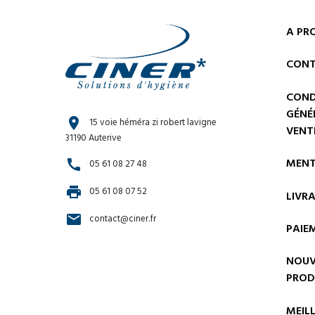
A PR
CONT
COND
GÉNÉ
location_on
15 voie héméra zi robert lavigne
VENT
31190 Auterive
MENT
call
05 61 08 27 48
print
05 61 08 07 52
LIVR
email
contact@ciner.fr
PAIE
NOUV
PROD
MEIL