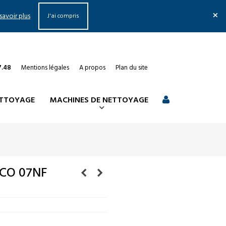
×
savoir plus
J'ai compris
7.48
Mentions légales
A propos
Plan du site
ETTOYAGE
MACHINES DE NETTOYAGE
CO 07NF