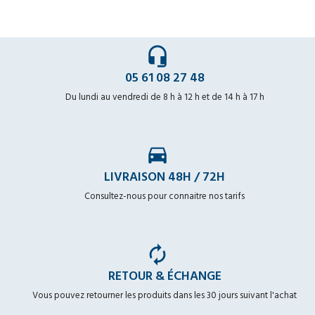
headset_mic
05 61 08 27 48
Du lundi au vendredi de 8 h à 12 h et de 14 h à 17 h
time_to_leave
LIVRAISON 48H / 72H
Consultez-nous pour connaitre nos tarifs
autorenew
RETOUR & ÉCHANGE
Vous pouvez retourner les produits dans les 30 jours suivant l'achat