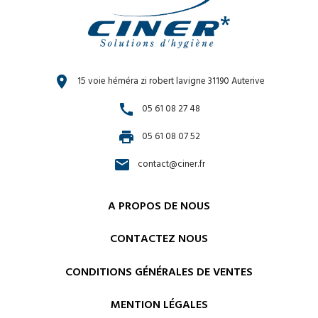
location_on
15 voie héméra zi robert lavigne 31190 Auterive
call
05 61 08 27 48
print
05 61 08 07 52
email
contact@ciner.fr
A PROPOS DE NOUS
CONTACTEZ NOUS
CONDITIONS GÉNÉRALES DE VENTES
MENTION LÉGALES