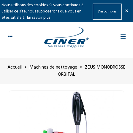
Nous utilisons des cookies. Si vous continuez à
×
utiliser ce site, nous supposerons que vous en
J'ai compris
êtes satisfait.
En savoir plus
Accueil
>
Machines de nettoyage
>
ZEUS MONOBROSSE
ORBITAL