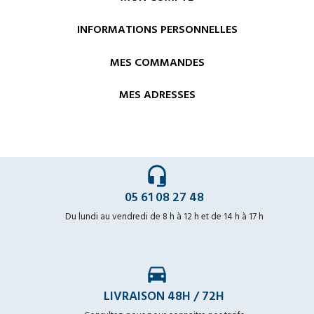
INFORMATIONS PERSONNELLES
MES COMMANDES
MES ADRESSES
headset_mic
05 61 08 27 48
Du lundi au vendredi de 8 h à 12 h et de 14 h à 17 h
time_to_leave
LIVRAISON 48H / 72H