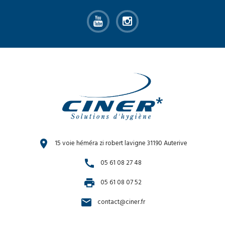
location_on
15 voie héméra zi robert lavigne 31190 Auterive
call
05 61 08 27 48
print
05 61 08 07 52
email
contact@ciner.fr